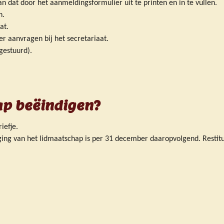
an dat door het aanmeldingsformulier uit te printen en in te vullen.
n.
at.
r aanvragen bij het secretariaat.
gestuurd).
ap beëindigen?
iefje.
ging van het lidmaatschap is per 31 december daaropvolgend. Restitut