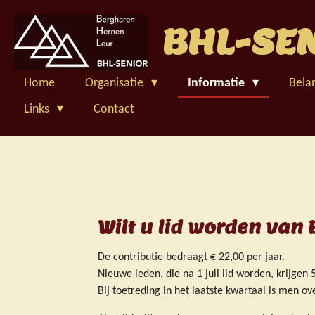
Ga
BHL-SE
direct
naar
de
hoofdinhoud
Home
Organisatie
Informatie
Bela
Links
Contact
Wilt u lid worden van
De contributie bedraagt € 22,00 per jaar.
Nieuwe leden, die na 1 juli lid worden, krijgen 
Bij toetreding in het laatste kwartaal is men o