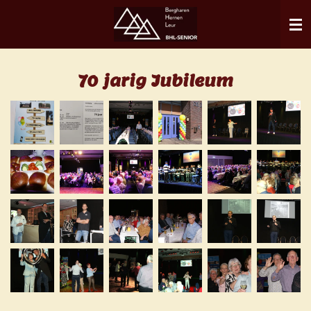
Ga
direct
naar
de
70 jarig Jubileum
hoofdinhoud