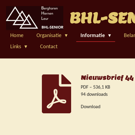
Ga
BHL-SE
direct
naar
de
hoofdinhoud
Home
Organisatie
Informatie
Bela
Links
Contact
Nieuwsbrief 44 
PDF – 536,1 KB
94 downloads
Download