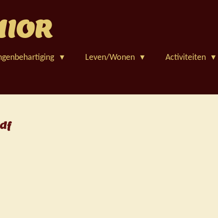
NIOR
ngenbehartiging
Leven/Wonen
Activiteiten
df