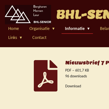
Ga
BHL-SE
direct
naar
de
hoofdinhoud
Home
Organisatie
Informatie
Bela
Links
Contact
Nieuwsbrief 7 P
PDF – 601,7 KB
96 downloads
Download