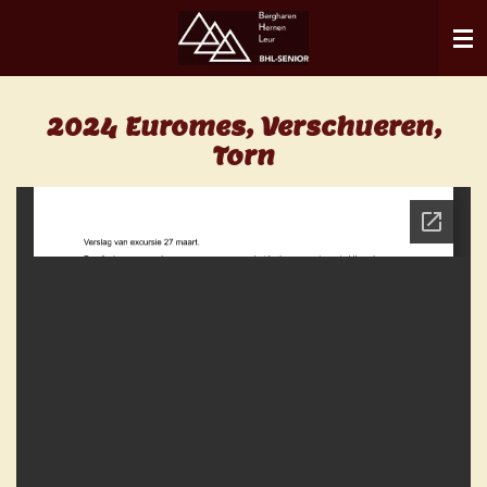
Ga
direct
naar
de
2024 Euromes, Verschueren,
hoofdinhoud
Torn