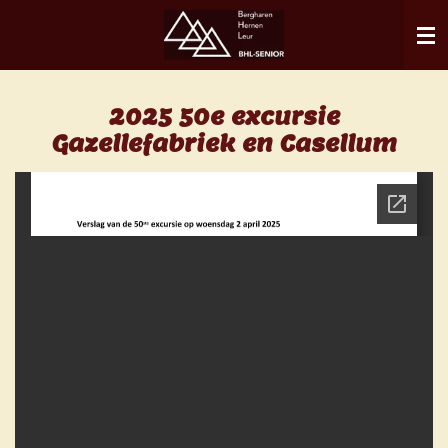
Ga
direct
naar
de
2025 50e excursie
hoofdinhoud
Gazellefabriek en Casellum