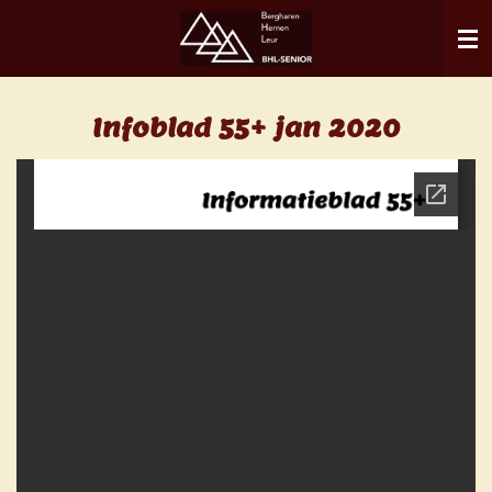
Ga
direct
naar
de
Infoblad 55+ jan 2020
hoofdinhoud