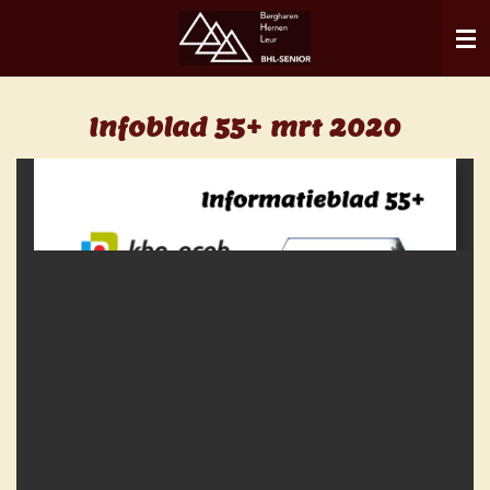
Ga
direct
naar
de
Infoblad 55+ mrt 2020
hoofdinhoud