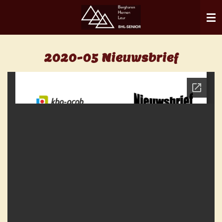
Ga
direct
naar
de
2020-05 Nieuwsbrief
hoofdinhoud