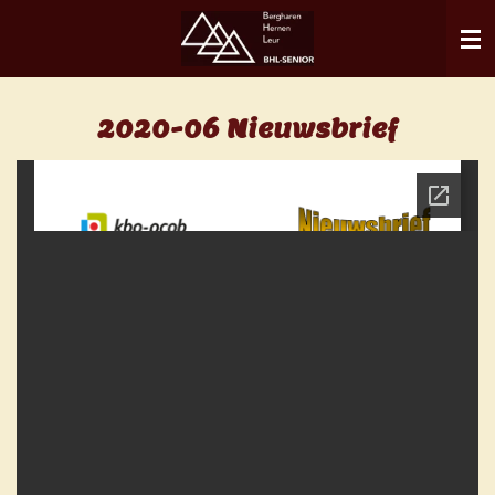
Ga
direct
naar
de
2020-06 Nieuwsbrief
hoofdinhoud