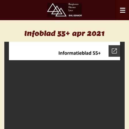
Ga
direct
naar
de
Infoblad 55+ apr 2021
hoofdinhoud