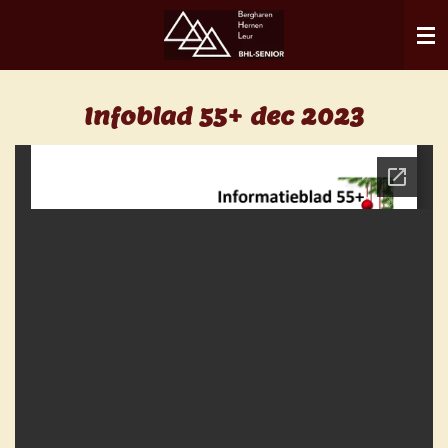
Ga
direct
naar
de
Infoblad 55+ dec 2023
hoofdinhoud